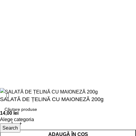
Utile
Termeni și Condiții
Politica GDPR
Politica Cookies
Ne mai găsești și pe:
Un website de
Binario.ro
SALATĂ DE ȚELINĂ CU MAIONEZĂ 200g
14,00
lei
Alege categoria
Search
ADAUGĂ ÎN COȘ