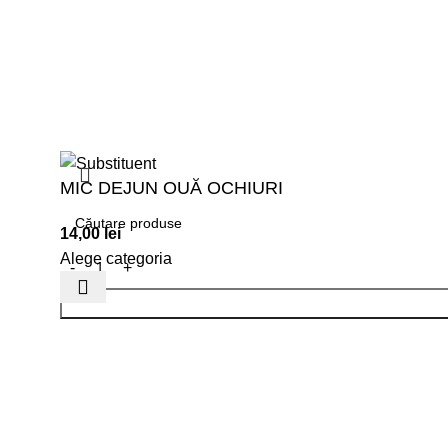
Un website de
Binario.ro
MIC DEJUN OUĂ OCHIURI
14,00
lei
Alege categoria