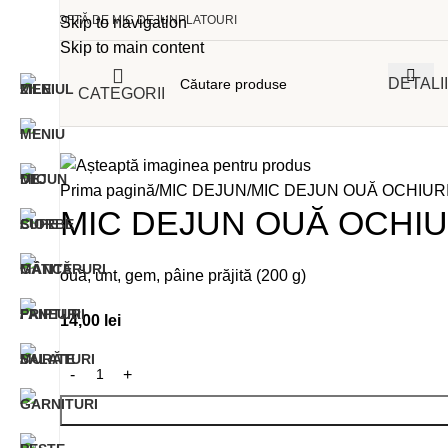
POFTĂ DE MIC DEJUN
PLATOURI
Skip to navigation
Skip to main content
DETALI
CATEGORII
Prima pagină
MIC DEJUN
MIC DEJUN OUĂ OCHIUR
MIC DEJUN OUĂ OCHIU
ouă, unt, gem, pâine prăjită (200 g)
14,00
lei