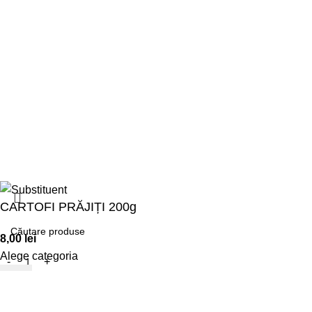
Termeni și Condiții
Politica GDPR
Politica Cookies
Ne mai găsești și pe:
Un website de
Binario.ro
CARTOFI PRĂJIȚI 200g
8,00
lei
Alege categoria
ADAUGĂ ÎN COȘ
Meniu